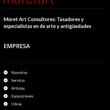
Moret Art Consultores: Tasadores y
especialistas en de arte y antigüedades
EMPRESA
Nosotros
Servicio
Artistas
Exposiciones
Obras