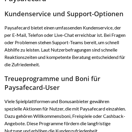
Kundenservice und Support-Optionen
Paysafecard bietet einen umfassenden Kundenservice, der
per E-Mail, Telefon oder Live-Chat erreichbar ist. Bei Fragen
oder Problemen stehen Support-Teams bereit, um schnell
Abhilfe zu leisten. Laut Nutzerbefragungen sind schnelle
Reaktionszeiten und kompetente Beratung entscheidend für
die Zufriedenheit.
Treueprogramme und Boni für
Paysafecard-User
Viele Spielplattformen und Bonusanbieter gewähren
spezielle Aktionen für Nutzer, die mit Paysafecard einzahlen.
Dazu gehören Willkommensboni, Freispiele oder Cashback-
Angebote. Diese Programme fördern die langfristige
Nutzung und erhöhen die Kundenzufriedenheit.