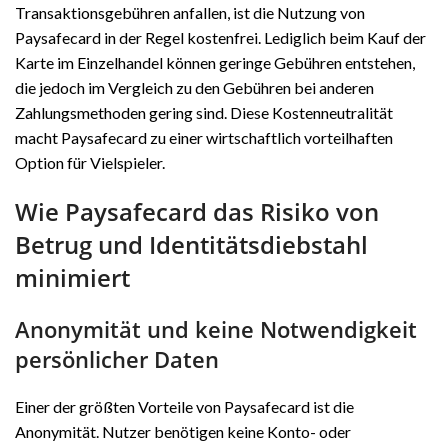
Transaktionsgebühren anfallen, ist die Nutzung von
Paysafecard in der Regel kostenfrei. Lediglich beim Kauf der
Karte im Einzelhandel können geringe Gebühren entstehen,
die jedoch im Vergleich zu den Gebühren bei anderen
Zahlungsmethoden gering sind. Diese Kostenneutralität
macht Paysafecard zu einer wirtschaftlich vorteilhaften
Option für Vielspieler.
Wie Paysafecard das Risiko von
Betrug und Identitätsdiebstahl
minimiert
Anonymität und keine Notwendigkeit
persönlicher Daten
Einer der größten Vorteile von Paysafecard ist die
Anonymität. Nutzer benötigen keine Konto- oder