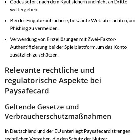
Codes sofort nach dem Kauf sichern und nicht an Dritte
weitergeben.
Bei der Eingabe auf sichere, bekannte Websites achten, um
Phishing zu vermeiden.
Verwendung von Einzellösungen mit Zwei-Faktor-
Authentifizierung bei der Spielplattform, um das Konto
zusätzlich zu schützen.
Relevante rechtliche und
regulatorische Aspekte bei
Paysafecard
Geltende Gesetze und
Verbraucherschutzmaßnahmen
In Deutschland und der EU unterliegt Paysafecard strengen
rechtlichen Vorgaben, die den Schutz der Nutzer