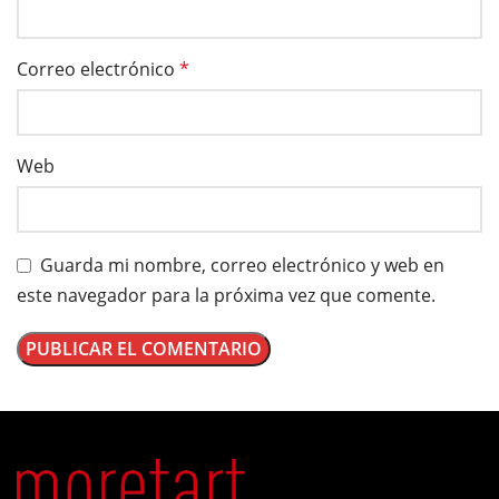
Correo electrónico
*
Web
Guarda mi nombre, correo electrónico y web en
este navegador para la próxima vez que comente.