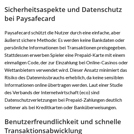
Sicherheitsaspekte und Datenschutz
bei Paysafecard
Paysafecard schützt die Nutzer durch eine einfache, aber
äußerst sichere Methode: Es werden keine Bankdaten oder
persönliche Informationen bei Transaktionen preisgegeben.
Stattdessen erwerben Spieler eine Prepaid-Karte mit einem
einmaligen Code, der zur Einzahlung bei Online-Casinos oder
Wettanbietern verwendet wird. Dieser Ansatz minimiert das
Risiko des Datenmissbrauchs erheblich, da keine sensiblen
Informationen online übertragen werden. Laut einer Studie
des Verbands der Internetwirtschaft (eco) sind
Datenschutzverletzungen bei Prepaid-Zahlungen deutlich
seltener als bei Kreditkarten oder Banküberweisungen.
Benutzerfreundlichkeit und schnelle
Transaktionsabwicklung