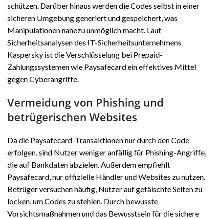
schützen. Darüber hinaus werden die Codes selbst in einer
sicheren Umgebung generiert und gespeichert, was
Manipulationen nahezu unmöglich macht. Laut
Sicherheitsanalysen des IT-Sicherheitsunternehmens
Kaspersky ist die Verschlüsselung bei Prepaid-
Zahlungssystemen wie Paysafecard ein effektives Mittel
gegen Cyberangriffe.
Vermeidung von Phishing und
betrügerischen Websites
Da die Paysafecard-Transaktionen nur durch den Code
erfolgen, sind Nutzer weniger anfällig für Phishing-Angriffe,
die auf Bankdaten abzielen. Außerdem empfiehlt
Paysafecard, nur offizielle Händler und Websites zu nutzen.
Betrüger versuchen häufig, Nutzer auf gefälschte Seiten zu
locken, um Codes zu stehlen. Durch bewusste
Vorsichtsmaßnahmen und das Bewusstsein für die sichere