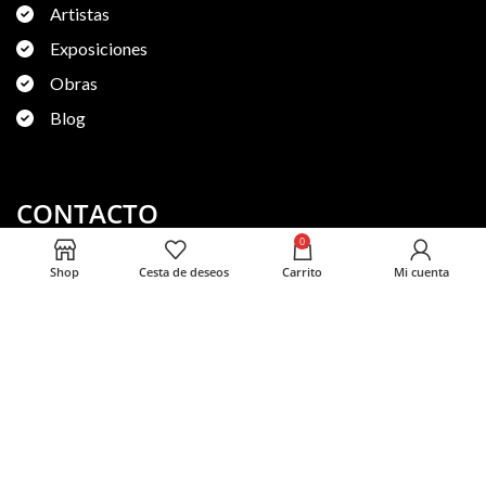
Artistas
Exposiciones
Obras
Blog
CONTACTO
0
Shop
Cesta de deseos
Carrito
Mi cuenta
moretart@moretart.com
Elemento de la lista
Rúa Uruguay, 1, bajo, 15004 A Coruña