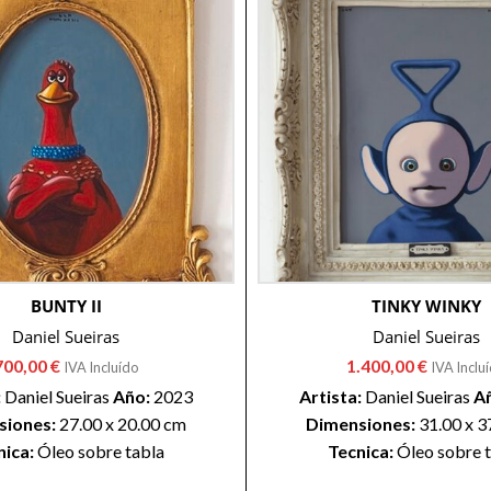
BUNTY II
TINKY WINKY
Daniel Sueiras
Daniel Sueiras
700,00
€
1.400,00
€
IVA Incluído
IVA Inclu
:
Daniel Sueiras
Año:
2023
Artista:
Daniel Sueiras
A
siones:
27.00 x 20.00 cm
Dimensiones:
31.00 x 3
nica:
Óleo sobre tabla
Tecnica:
Óleo sobre 