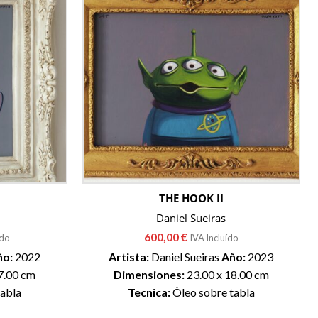
THE HOOK II
Daniel Sueiras
600,00
€
ído
IVA Incluído
ño:
2022
Artista:
Daniel Sueiras
Año:
2023
7.00 cm
Dimensiones:
23.00 x 18.00 cm
tabla
Tecnica:
Óleo sobre tabla