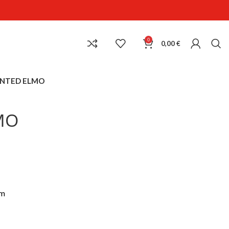
0
0,00
€
NTED ELMO
MO
cm