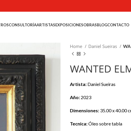
TROS
CONSULTORÍA
ARTISTAS
EXPOSICIONES
OBRAS
BLOG
CONTACTO
Home
Daniel Sueiras
WA
WANTED EL
Artista:
Daniel Sueiras
Año:
2023
Dimensiones:
35.00 x 40.00 
Tecnica:
Óleo sobre tabla