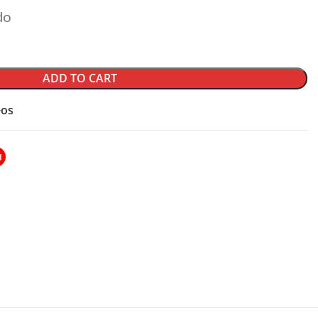
do
ADD TO CART
eos
I