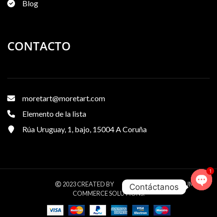
Blog
CONTACTO
moretart@moretart.com
Elemento de la lista
Rúa Uruguay, 1, bajo, 15004 A Coruña
1
WOODMART
XTEMOS STUDIO
2023 CREATED BY
. PREMIUM E-
Contáctanos
Ope
COMMERCE SOLUTIONS.
chat