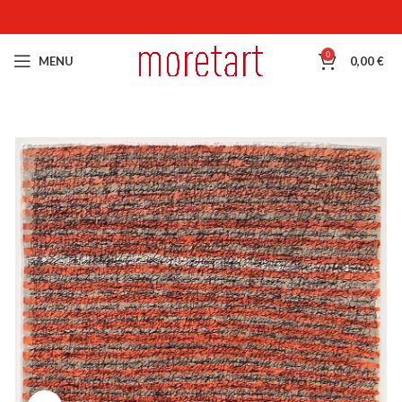
0
MENU
0,00
€