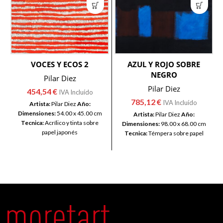
VOCES Y ECOS 2
AZUL Y ROJO SOBRE
NEGRO
Pilar Diez
Pilar Diez
454,54
€
IVA Incluído
785,12
€
IVA Incluído
Artista:
Pilar Diez
Año:
Dimensiones:
54.00 x 45.00 cm
Artista:
Pilar Diez
Año:
Tecnica:
Acrílico y tinta sobre
Dimensiones:
98.00 x 68.00 cm
papel japonés
Tecnica:
Témpera sobre papel