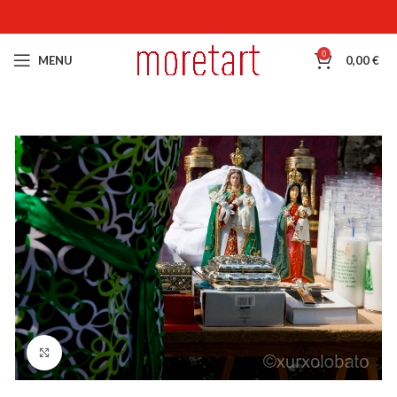
0
MENU
0,00
€
Click para hacer zoom