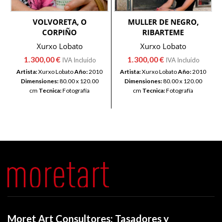
VOLVORETA, O
MULLER DE NEGRO,
CORPIÑO
RIBARTEME
Xurxo Lobato
Xurxo Lobato
1.300,00
€
1.300,00
€
IVA Incluído
IVA Incluído
Artista:
Xurxo Lobato
Año:
2010
Artista:
Xurxo Lobato
Año:
2010
Dimensiones:
80.00 x 120.00
Dimensiones:
80.00 x 120.00
cm
Tecnica:
Fotografía
cm
Tecnica:
Fotografía
Moret Art Consultores: Tasadores y