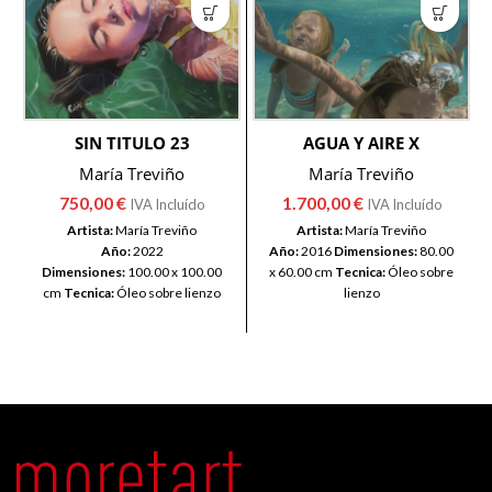
SIN TITULO 23
AGUA Y AIRE X
María Treviño
María Treviño
750,00
€
1.700,00
€
IVA Incluído
IVA Incluído
Artista:
María Treviño
Artista:
María Treviño
Año:
2022
Año:
2016
Dimensiones:
80.00
Dimensiones:
100.00 x 100.00
x 60.00 cm
Tecnica:
Óleo sobre
cm
Tecnica:
Óleo sobre lienzo
lienzo