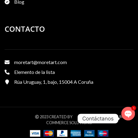
Blog
CONTACTO
moretart@moretart.com
Elemento de la lista
Rúa Uruguay, 1, bajo, 15004 A Coruña
1
WOODMART
XTEMOS STUDIO
2023 CREATED BY
. PREMIUM E-
Contáctanos
COMMERCE SOLUTIONS.
Ope
chat