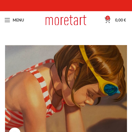
0
MENU
0,00
€