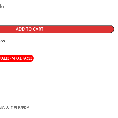
do
ADD TO CART
eos
RALES - VIRAL FACES
NG & DELIVERY