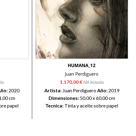
HUMANA_12
Juan Perdiguero
1.170,00
€
ído
IVA Incluído
ño:
2020
Artista:
Juan Perdiguero
Año:
2019
1.00 cm
Dimensiones:
50.00 x 60.00 cm
bre papel
Tecnica:
Tinta y aceite sobre papel