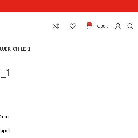
0
0,00
€
UJER_CHILE_1
_1
0 cm
papel