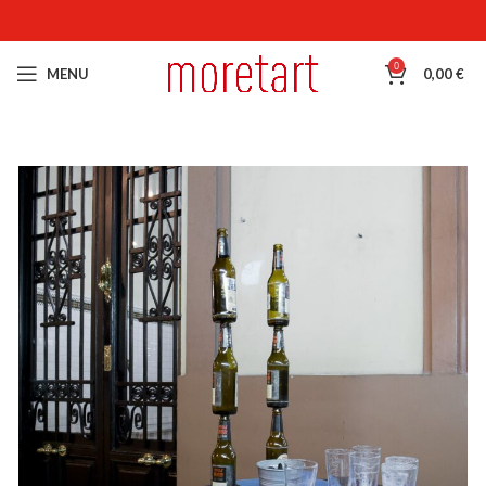
0
MENU
0,00
€