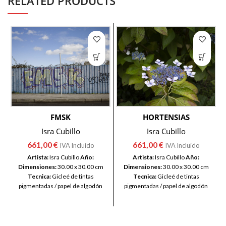
RELATED PRODUCTS
FMSK
HORTENSIAS
Isra Cubillo
Isra Cubillo
661,00
€
661,00
€
IVA Incluído
IVA Incluído
Artista:
Isra Cubillo
Año:
Artista:
Isra Cubillo
Año:
Dimensiones:
30.00 x 30.00 cm
Dimensiones:
30.00 x 30.00 cm
Tecnica:
Gicleé de tintas
Tecnica:
Gicleé de tintas
pigmentadas / papel de algodón
pigmentadas / papel de algodón
100%
100%