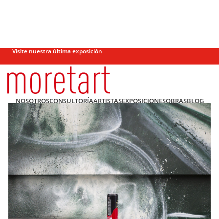
Visite nuestra última exposición
NOSOTROS
CONSULTORÍA
ARTISTAS
EXPOSICIONES
OBRAS
BLOG
CONTACTO
0
0,00
€