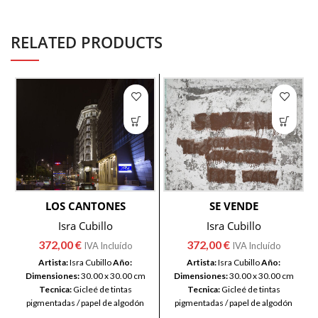
RELATED PRODUCTS
LOS CANTONES
SE VENDE
Isra Cubillo
Isra Cubillo
372,00
€
372,00
€
IVA Incluído
IVA Incluído
Artista:
Isra Cubillo
Año:
Artista:
Isra Cubillo
Año:
Dimensiones:
30.00 x 30.00 cm
Dimensiones:
30.00 x 30.00 cm
Tecnica:
Gicleé de tintas
Tecnica:
Gicleé de tintas
pigmentadas / papel de algodón
pigmentadas / papel de algodón
100%
100%