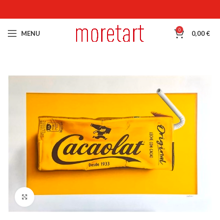
0
MENU
0,00
€
Click para hacer zoom