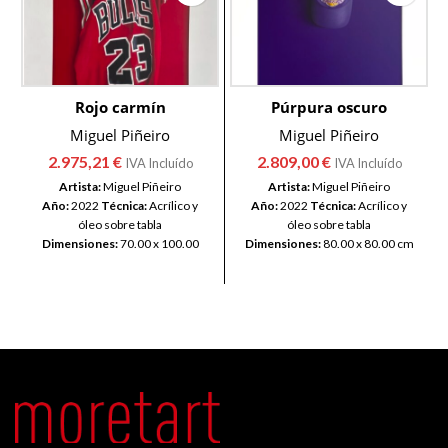
Rojo carmín
Púrpura oscuro
Miguel Piñeiro
Miguel Piñeiro
2.975,21
€
2.809,00
€
IVA Incluído
IVA Incluído
Artista:
Miguel Piñeiro
Artista:
Miguel Piñeiro
Año:
2022
Técnica:
Acrílico y
Año:
2022
Técnica:
Acrílico y
óleo sobre tabla
óleo sobre tabla
Dimensiones:
70.00 x 100.00
Dimensiones:
80.00 x 80.00 cm
cm