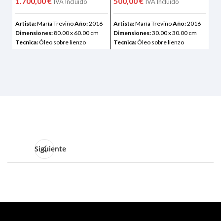
1.700,00
€
500,00
€
1.
IVA Incluído
IVA Incluído
Artista:
María Treviño
Año:
2016
Artista:
María Treviño
Año:
2016
Art
Dimensiones:
80.00 x 60.00 cm
Dimensiones:
30.00 x 30.00 cm
Dim
Tecnica:
Óleo sobre lienzo
Tecnica:
Óleo sobre lienzo
Tec
Siguiente