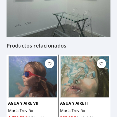
Productos relacionados
AGUA Y AIRE VII
AGUA Y AIRE II
AG
María Treviño
María Treviño
Ma