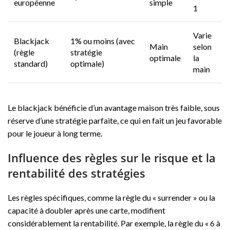
européenne
simple
1
Varie
Blackjack
1% ou moins (avec
Main
selon
(règle
stratégie
optimale
la
standard)
optimale)
main
Le blackjack bénéficie d’un avantage maison très faible, sous
réserve d’une stratégie parfaite, ce qui en fait un jeu favorable
pour le joueur à long terme.
Influence des règles sur le risque et la
rentabilité des stratégies
Les règles spécifiques, comme la règle du « surrender » ou la
capacité à doubler après une carte, modifient
considérablement la rentabilité. Par exemple, la règle du « 6 à