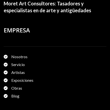
Moret Art Consultores: Tasadores y
especialistas en de arte y antigüedades
EMPRESA
Nosotros
Servicio
Artistas
Exposiciones
Obras
Blog