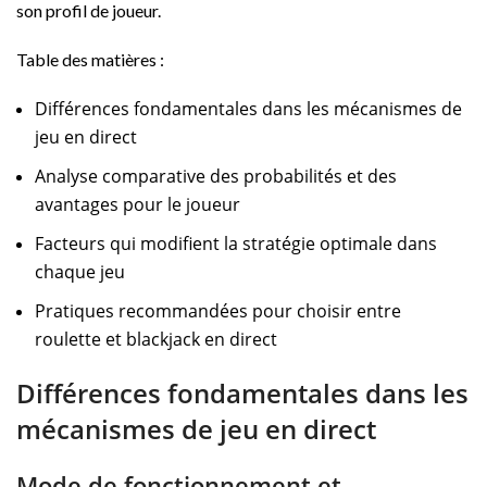
son profil de joueur.
Table des matières :
Différences fondamentales dans les mécanismes de
jeu en direct
Analyse comparative des probabilités et des
avantages pour le joueur
Facteurs qui modifient la stratégie optimale dans
chaque jeu
Pratiques recommandées pour choisir entre
roulette et blackjack en direct
Différences fondamentales dans les
mécanismes de jeu en direct
Mode de fonctionnement et