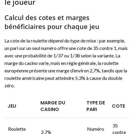
le joueur
Calcul des cotes et marges
bénéficiaires pour chaque jeu
La cote de la roulette dépend du type de mise : par exemple,
un pari sur un seul numéro offre une cote de 35 contre 1, mais
avec une probabilité de 1/37 ou 1/38 selon la variante. La
marge du casino varie, mais en règle générale, la roulette
européenne présente une marge d’environ 2,7%, tandis que la
roulette américaine peut atteindre 5,3% à cause du double
zéro.
MARGE DU
TYPE DE
JEU
COTE
CASINO
PARI
35
Roulette
Numéro
2,7%
contre