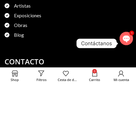
Artistas
Exposiciones
Obras
1
Blog
Contáctanos
Ope
chat
CONTACTO
0
Shop
Filtros
Cesta de deseos
Carrito
Mi cuenta
moretart@moretart.com
Elemento de la lista
Rúa Uruguay, 1, bajo, 15004 A Coruña